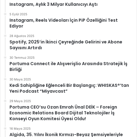
Instagram, Aylık 3 Milyar Kullanıcıyı Aştı
5 Eylül 2025
Instagram, Reels Videoları İçin PiP Özelliğini Test
Ediyor
28 Ağustos 2025
Spotify, 2025’in İkinci Çeyreğinde Gelirini ve Abone
Sayısını Artırdı
30 Temmuz 2025
Portuma Connect ile Alışverişlio Arasında Stratejik İş
Birliği
30 Mayıs 2025
Kedi Sahipliğine Eğlenceli Bir Başlangıç: WHISKAS®’tan
Yeni Podcast “Miyavcast”
29 Mayıs 2025
Portuma CEO’su Ozan Emrah Ünal DEİK – Foreign
Economic Relations Board Dijital Teknolojiler İş
Konseyi Oyun Komitesi Üyesi Oldu!
16 Mayıs 2025
Algida, 35. Yılını İkonik Kırmızı-Beyaz Şemsiyeleriyle