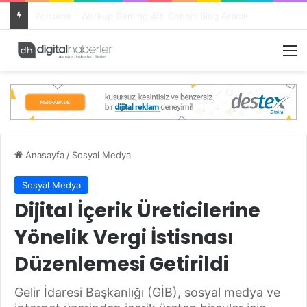
Tıkla Gelsin Oyun Dünyasına Girdi: Portuma ile Markalar Artık Oyunun İçinde
M
Anasayfa
/
Sosyal Medya
Sosyal Medya
Dijital İçerik Üreticilerine
Yönelik Vergi İstisnası
Düzenlemesi Getirildi
Gelir İdaresi Başkanlığı (GİB), sosyal medya ve